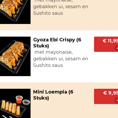
gebakken ui, sesam en
Sushito saus
Gyoza Ebi Crispy (6
€ 11,9
Stuks)
met mayonaise,
gebakken ui, sesam en
Sushito saus
Mini Loempia (6
€ 9,9
Stuks)