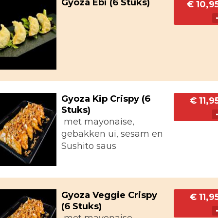
Gyoza Ebi (6 Stuks)
€ 10,9
Gyoza Kip Crispy (6
€ 11,9
Stuks)
met mayonaise,
gebakken ui, sesam en
Sushito saus
Gyoza Veggie Crispy
€ 11,9
(6 Stuks)
met mayonaise,