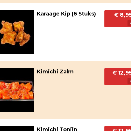
Karaage Kip (6 Stuks)
€ 8,9
Kimichi Zalm
€ 12,9
Kimichi Tonijn
€ 12,9