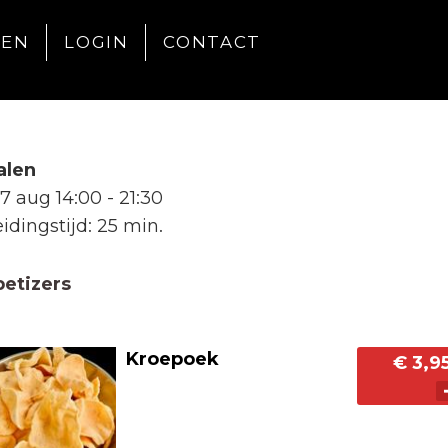
LEN
LOGIN
CONTACT
alen
07 aug
14:00 - 21:30
idingstijd: 25 min.
etizers
Kroepoek
€ 3,9